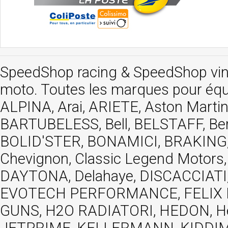
SpeedShop racing
&
SpeedShop vi
moto. Toutes les marques pour éq
ALPINA, Arai, ARIETE, Aston Mar
BARTUBELESS, Bell, BELSTAFF, Be
BOLID'STER, BONAMICI, BRAKING,
Chevignon, Classic Legend Motors
DAYTONA, Delahaye, DISCACCIATI,
EVOTECH PERFORMANCE, FELIX MOT
GUNS, H2O RADIATORI, HEDON, Hels
JETPRIME, KELLERMANN, KIDDIMO