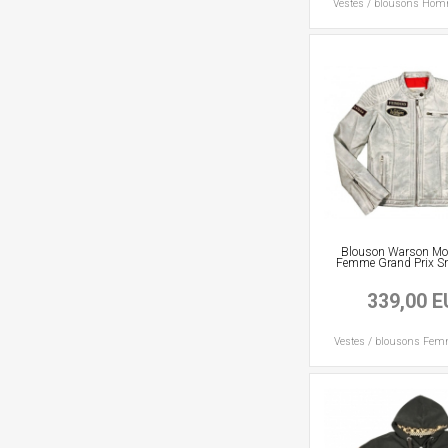
Vestes / blousons
Hom
Blouson Warson Mot
Femme Grand Prix S
339,00 
Vestes / blousons
Fem