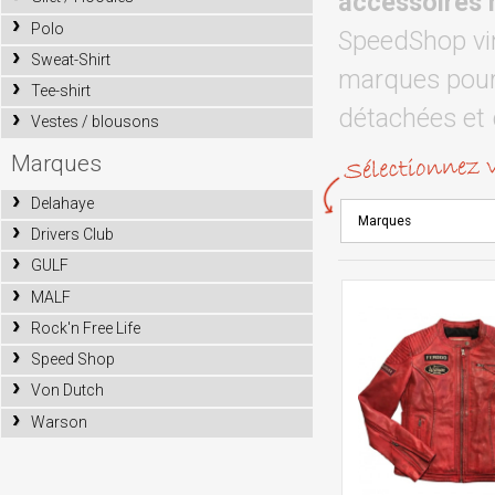
accessoires 
Polo
SpeedShop vin
Sweat-Shirt
marques pour 
Tee-shirt
détachées et 
Vestes / blousons
Marques
Delahaye
Drivers Club
GULF
MALF
Rock'n Free Life
Speed Shop
Von Dutch
Warson