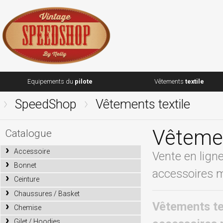
Equipements du
pilote
Vêtements
textile
SpeedShop
Vêtements textile
Vêtemen
Catalogue
Accessoire
Vente en lign
Bonnet
accessoires m
Ceinture
Chaussures / Basket
Vêtements tex
Chemise
Gilet / Hoodies