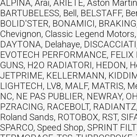
ALPINA, Arai, ARIETE, Aston Mar
BARTUBELESS, Bell, BELSTAFF, Be
BOLID'STER, BONAMICI, BRAKING,
Chevignon, Classic Legend Motors
DAYTONA, Delahaye, DISCACCIATI,
EVOTECH PERFORMANCE, FELIX MOT
GUNS, H2O RADIATORI, HEDON, Hels
JETPRIME, KELLERMANN, KIDDIMO
LIGHTECH, LV8, MALF, MATRIS, M
NC, NE PAS PUBLIER, NEWRAY, OHVA
PZRACING, RACEBOLT, RADIANTZ, R
Roland Sands, ROTOBOX, RST, S
SPARCO, Speed Shop, SPRINT FIL