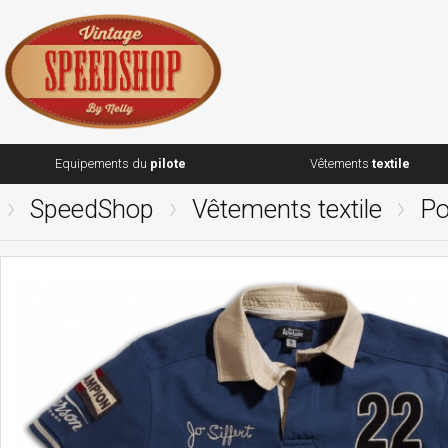
Equipements du
pilote
Vêtements
textile
SpeedShop
Vêtements textile
Po