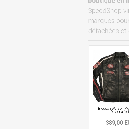
boutique en 
SpeedShop vin
marques pour 
détachées et 
Blouson Warson Mot
Daytona Noi
389,00 