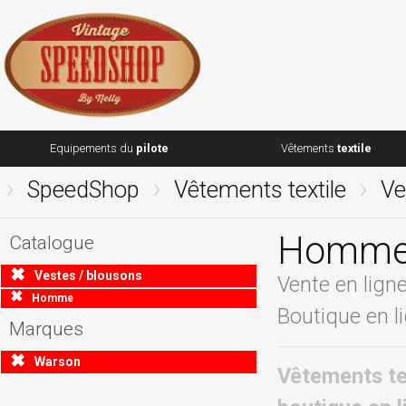
Equipements du
pilote
Vêtements
textile
SpeedShop
Vêtements textile
Ve
Homme
Catalogue
Vestes / blousons
Vente en lign
Homme
Boutique en l
Marques
Warson
Vêtements te