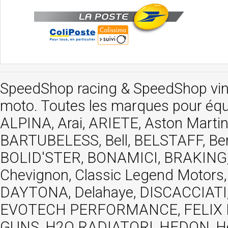
SpeedShop racing
&
SpeedShop vi
moto. Toutes les marques pour éq
ALPINA, Arai, ARIETE, Aston Mar
BARTUBELESS, Bell, BELSTAFF, Be
BOLID'STER, BONAMICI, BRAKING,
Chevignon, Classic Legend Motors
DAYTONA, Delahaye, DISCACCIATI,
EVOTECH PERFORMANCE, FELIX MOT
GUNS, H2O RADIATORI, HEDON, Hels