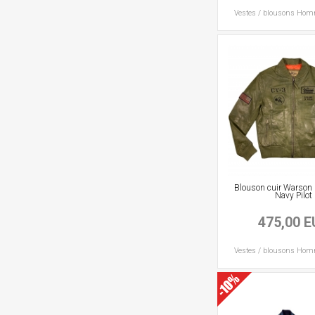
Vestes / blousons
Hom
Blouson cuir Warson
Navy Pilot
475,00 
Vestes / blousons
Hom