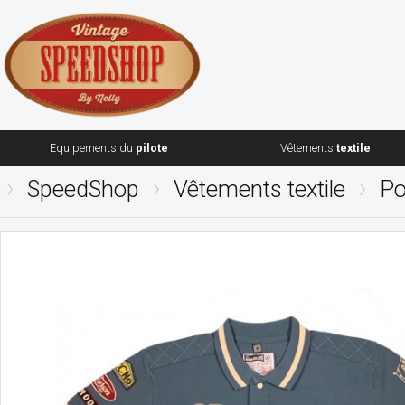
Equipements du
pilote
Vêtements
textile
SpeedShop
Vêtements textile
Po