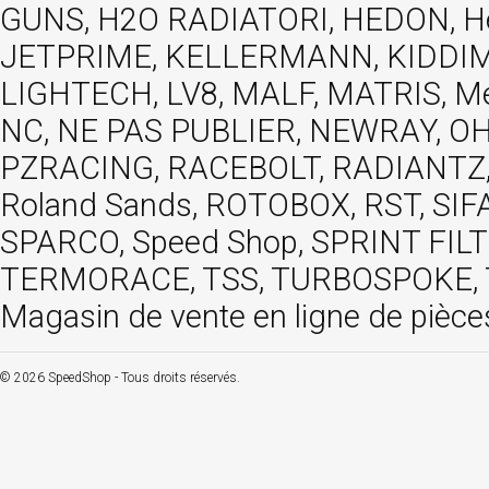
GUNS, H2O RADIATORI, HEDON, Hels
JETPRIME, KELLERMANN, KIDDIMO
LIGHTECH, LV8, MALF, MATRIS, M
NC, NE PAS PUBLIER, NEWRAY, OHVA
PZRACING, RACEBOLT, RADIANTZ, R
Roland Sands, ROTOBOX, RST, S
SPARCO, Speed Shop, SPRINT FIL
TERMORACE, TSS, TURBOSPOKE, TW
Magasin de vente en ligne de pièce
© 2026 SpeedShop - Tous droits réservés.