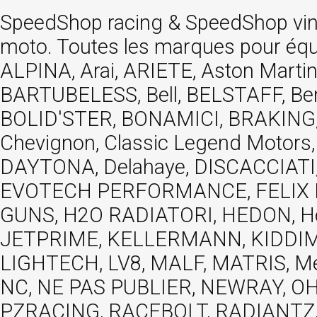
SpeedShop racing
&
SpeedShop vi
moto. Toutes les marques pour éq
ALPINA, Arai, ARIETE, Aston Mar
BARTUBELESS, Bell, BELSTAFF, Be
BOLID'STER, BONAMICI, BRAKING,
Chevignon, Classic Legend Motors
DAYTONA, Delahaye, DISCACCIATI,
EVOTECH PERFORMANCE, FELIX MOT
GUNS, H2O RADIATORI, HEDON, Hels
JETPRIME, KELLERMANN, KIDDIMO
LIGHTECH, LV8, MALF, MATRIS, M
NC, NE PAS PUBLIER, NEWRAY, OHVA
PZRACING, RACEBOLT, RADIANTZ, R