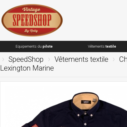
Equipements du
pilote
Vêtements
textile
SpeedShop
Vêtements textile
Ch
Lexington Marine