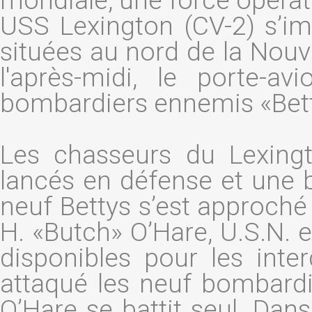
mondiale, une force opérat
USS Lexington (CV-2) s’im
situées au nord de la Nouve
l'après-midi, le porte-a
bombardiers ennemis «Bett
Les chasseurs du Lexing
lancés en défense et une ba
neuf Bettys s’est approché
H. «Butch» O’Hare, U.S.N. et
disponibles pour les inte
attaqué les neuf bombardi
O’Hare se battit seul. Dans 