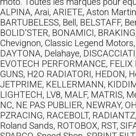
moto. Toutes les marques pour éq
ALPINA, Arai, ARIETE, Aston Mar
BARTUBELESS, Bell, BELSTAFF, Be
BOLID'STER, BONAMICI, BRAKING,
Chevignon, Classic Legend Motors
DAYTONA, Delahaye, DISCACCIATI,
EVOTECH PERFORMANCE, FELIX MOT
GUNS, H2O RADIATORI, HEDON, Hels
JETPRIME, KELLERMANN, KIDDIMO
LIGHTECH, LV8, MALF, MATRIS, M
NC, NE PAS PUBLIER, NEWRAY, OHVA
PZRACING, RACEBOLT, RADIANTZ, R
Roland Sands, ROTOBOX, RST, S