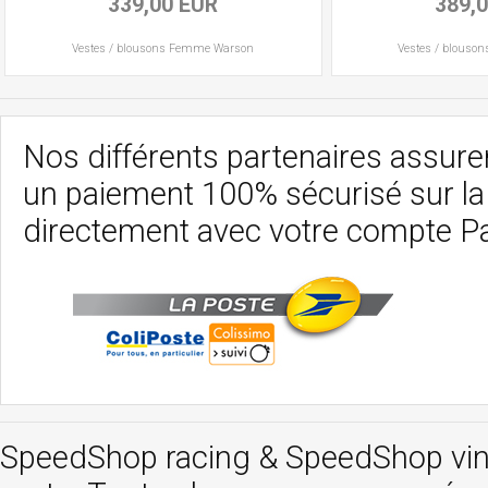
339,00 EUR
389,
Vestes / blousons
Femme
Warson
Vestes / blouson
Nos différents partenaires assurent
un paiement 100% sécurisé sur l
directement avec votre compte P
SpeedShop racing
&
SpeedShop vi