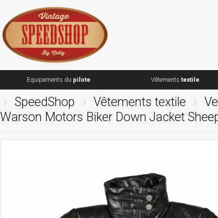
Equipements du
pilote
Vêtements
textile
SpeedShop
Vêtements textile
Ve
Warson Motors Biker Down Jacket Sheep