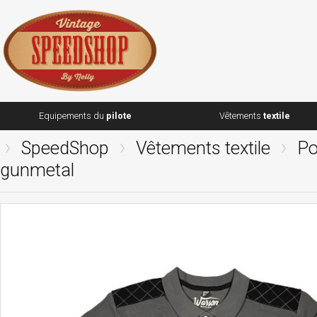
Equipements du
pilote
Vêtements
textile
SpeedShop
Vêtements textile
Po
gunmetal