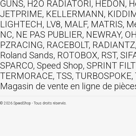
GUNS, H2O RADIATORI, HEDON, Hels
JETPRIME, KELLERMANN, KIDDIMO
LIGHTECH, LV8, MALF, MATRIS, M
NC, NE PAS PUBLIER, NEWRAY, OHVA
PZRACING, RACEBOLT, RADIANTZ, R
Roland Sands, ROTOBOX, RST, S
SPARCO, Speed Shop, SPRINT FIL
TERMORACE, TSS, TURBOSPOKE, TW
Magasin de vente en ligne de pièce
© 2026 SpeedShop - Tous droits réservés.