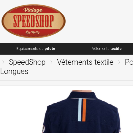
Equipements du
pilote
Vêtements
textile
SpeedShop
Vêtements textile
Po
Longues