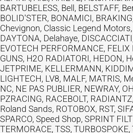
BARTUBELESS, Bell, BELSTAFF, Be
BOLID'STER, BONAMICI, BRAKING,
Chevignon, Classic Legend Motors
DAYTONA, Delahaye, DISCACCIATI,
EVOTECH PERFORMANCE, FELIX MOT
GUNS, H2O RADIATORI, HEDON, Hels
JETPRIME, KELLERMANN, KIDDIMO
LIGHTECH, LV8, MALF, MATRIS, M
NC, NE PAS PUBLIER, NEWRAY, OHVA
PZRACING, RACEBOLT, RADIANTZ, R
Roland Sands, ROTOBOX, RST, S
SPARCO, Speed Shop, SPRINT FIL
TERMORACE, TSS, TURBOSPOKE, TW