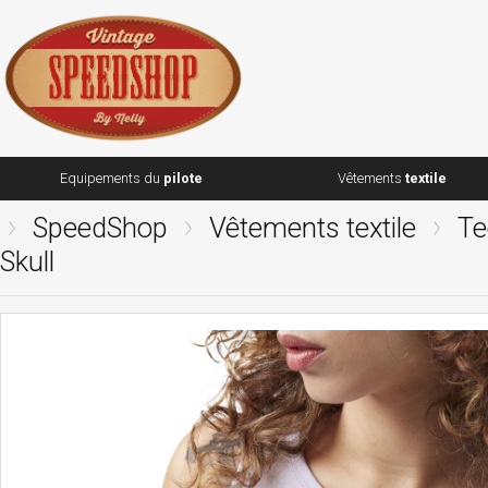
Equipements du
pilote
Vêtements
textile
SpeedShop
Vêtements textile
Te
Skull