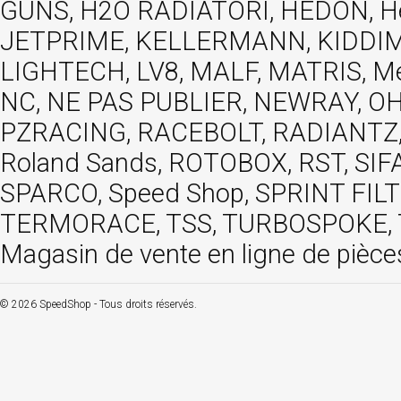
GUNS, H2O RADIATORI, HEDON, Hels
JETPRIME, KELLERMANN, KIDDIMO
LIGHTECH, LV8, MALF, MATRIS, M
NC, NE PAS PUBLIER, NEWRAY, OHVA
PZRACING, RACEBOLT, RADIANTZ, R
Roland Sands, ROTOBOX, RST, S
SPARCO, Speed Shop, SPRINT FIL
TERMORACE, TSS, TURBOSPOKE, TW
Magasin de vente en ligne de pièce
© 2026 SpeedShop - Tous droits réservés.