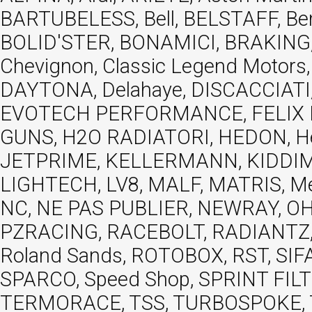
BARTUBELESS, Bell, BELSTAFF, Be
BOLID'STER, BONAMICI, BRAKING,
Chevignon, Classic Legend Motors
DAYTONA, Delahaye, DISCACCIATI,
EVOTECH PERFORMANCE, FELIX MOT
GUNS, H2O RADIATORI, HEDON, Hels
JETPRIME, KELLERMANN, KIDDIMO
LIGHTECH, LV8, MALF, MATRIS, M
NC, NE PAS PUBLIER, NEWRAY, OHVA
PZRACING, RACEBOLT, RADIANTZ, R
Roland Sands, ROTOBOX, RST, S
SPARCO, Speed Shop, SPRINT FIL
TERMORACE, TSS, TURBOSPOKE, TW