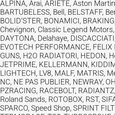
ALPINA, Arai, ARIETE, Aston Mar
BARTUBELESS, Bell, BELSTAFF, Be
BOLID'STER, BONAMICI, BRAKING,
Chevignon, Classic Legend Motors
DAYTONA, Delahaye, DISCACCIATI,
EVOTECH PERFORMANCE, FELIX MOT
GUNS, H2O RADIATORI, HEDON, Hels
JETPRIME, KELLERMANN, KIDDIMO
LIGHTECH, LV8, MALF, MATRIS, M
NC, NE PAS PUBLIER, NEWRAY, OHVA
PZRACING, RACEBOLT, RADIANTZ, R
Roland Sands, ROTOBOX, RST, S
SPARCO, Speed Shop, SPRINT FIL