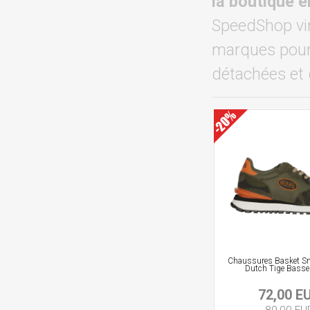
la boutique 
SpeedShop vin
marques pour 
détachées et 
Chaussures Basket Sn
Dutch Tige Bass
72,00 E
89,00 EU