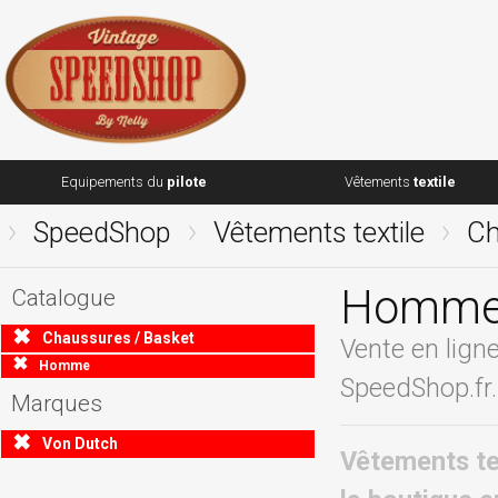
Equipements du
pilote
Vêtements
textile
SpeedShop
Vêtements textile
Ch
Homme 
Catalogue
Chaussures / Basket
Vente en lign
Homme
SpeedShop.fr.
Marques
Von Dutch
Vêtements te