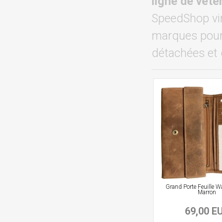
ligne de vêt
SpeedShop vin
marques pour 
détachées et 
Grand Porte Feuille W
Marron
69,00 E