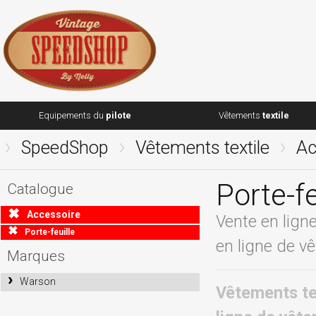
Equipements du
pilote
Vêtements
textile
SpeedShop
Vêtements textile
Ac
Porte-fe
Catalogue
Accessoire
Vente en lign
Porte-feuille
en ligne de v
Marques
Warson
Vêtements tex