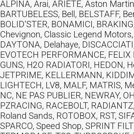
ALPINA, Arai, ARIETE, Aston Mar
BARTUBELESS, Bell, BELSTAFF, Be
BOLID'STER, BONAMICI, BRAKING,
Chevignon, Classic Legend Motors
DAYTONA, Delahaye, DISCACCIATI,
EVOTECH PERFORMANCE, FELIX MOT
GUNS, H2O RADIATORI, HEDON, Hels
JETPRIME, KELLERMANN, KIDDIMO
LIGHTECH, LV8, MALF, MATRIS, M
NC, NE PAS PUBLIER, NEWRAY, OHVA
PZRACING, RACEBOLT, RADIANTZ, R
Roland Sands, ROTOBOX, RST, S
SPARCO, Speed Shop, SPRINT FIL