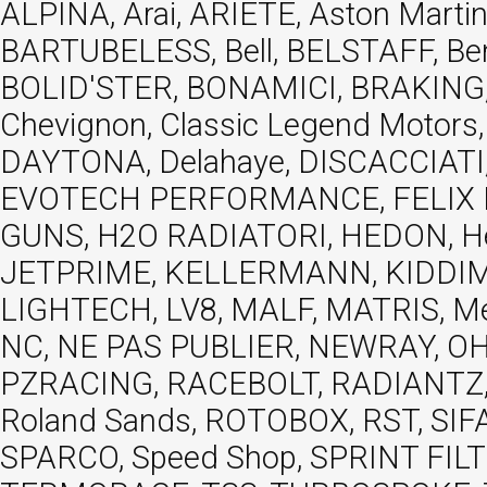
ALPINA, Arai, ARIETE, Aston Mar
BARTUBELESS, Bell, BELSTAFF, Be
BOLID'STER, BONAMICI, BRAKING,
Chevignon, Classic Legend Motors
DAYTONA, Delahaye, DISCACCIATI,
EVOTECH PERFORMANCE, FELIX MOT
GUNS, H2O RADIATORI, HEDON, Hels
JETPRIME, KELLERMANN, KIDDIMO
LIGHTECH, LV8, MALF, MATRIS, M
NC, NE PAS PUBLIER, NEWRAY, OHVA
PZRACING, RACEBOLT, RADIANTZ, R
Roland Sands, ROTOBOX, RST, S
SPARCO, Speed Shop, SPRINT FIL