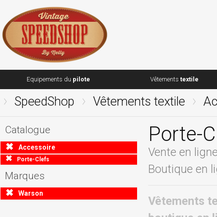
Equipements du
pilote
Vêtements
textile
SpeedShop
Vêtements textile
Ac
Porte-C
Catalogue
Accessoire
Vente en lign
Porte-Clefs
Boutique en l
Marques
Warson
Vêtements te