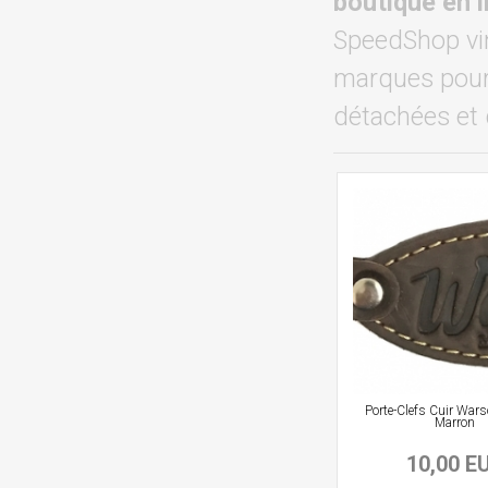
boutique en 
SpeedShop vin
marques pour 
détachées et 
Porte-Clefs Cuir War
Marron
10,00 E