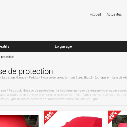
Accueil
Actualités
textile
Le
garage
protection
e de protection
 - Le garage Garage / Paddock Housse de protection sur SpeedShop.fr. Boutique en ligne de vê
age / Paddock Housse de protection : la boutique en ligne de vêtements et accessoires
age, la boutique en ligne de vêtements et accessoires moto. Toutes les marques pour équiper
te en ligne de pièces détachées et d'accessoires moto pas cher en ligne.