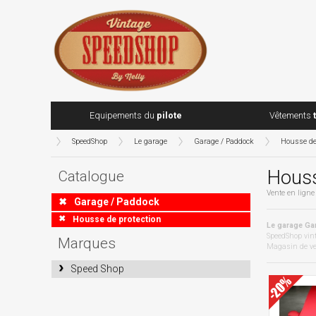
Equipements du
pilote
Vêtements
SpeedShop
Le garage
Garage / Paddock
Housse de 
Houss
Catalogue
Vente en ligne
Garage / Paddock
Housse de protection
Le garage Gar
SpeedShop vint
Marques
Magasin de ven
Speed Shop