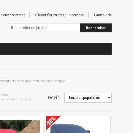
Nous contacter
S'identifier ou créer un compte
Panier vide
tements et accessoires moto pas cher en ligne.
 moto.
Trier par :
 le motard et sa moto.