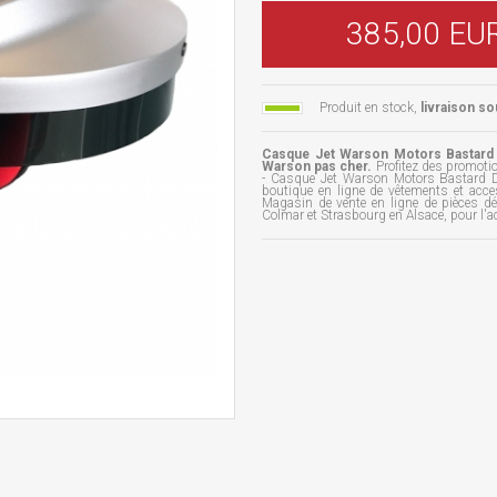
385,00 EU
Produit en stock,
livraison so
Casque Jet Warson Motors Bastard 
Warson pas cher.
Profitez des promoti
- Casque Jet Warson Motors Bastard D
boutique en ligne de vêtements et acc
Magasin de vente en ligne de pièces d
Colmar et Strasbourg en Alsace, pour l'