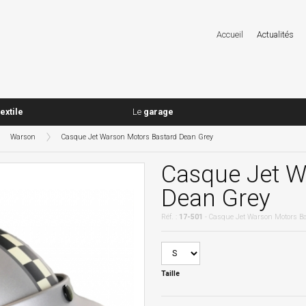
Accueil
Actualités
textile
Le
garage
Warson
Casque Jet Warson Motors Bastard Dean Grey
Casque Jet W
Dean Grey
Réf. :
17-501
- Casque Jet Warson Motors Ba
Taille