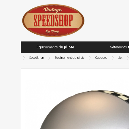
Equipements du
pilote
Vêtements
SpeedShop
Equipement du pilote
Casques
Jet