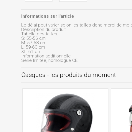
Informations sur l'article
Le délai peut varier selon les tailles donc merci de me c
Description du produit
Tabelle des tailles:
S: 55-56 cm
M: 57-58 cm
L: 59-60 cm
XL: 61 cm
Information additionnelle
Série limitée, homologué CE
Casques - les produits du moment