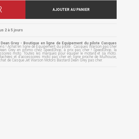
R
AJOUTER AU PANIER
us 2 à 5 jours
Dean Grey - Boutique en ligne de Equipement du pilote Casques
ons ! Achat en ligne de Equipement du pilote : Casques Warson pas cher
ean Grey en promo chez SpeedShop, à prix pas cher ! SpeedShop, la
essoires moto. Toutes les marques pour équiper le motard et sa moto.
étachées et d'accessoires moto pas cher en ligne proche de Mulhouse,
achat de Casque Jet Warson Motors Bastard Dean Grey pas cher.