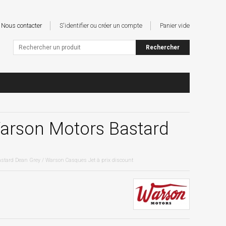
Nous contacter
S'identifier ou créer un compte
Panier vide
arson Motors Bastard
stard Dean Grey / Warson Casques Jet à prix discount