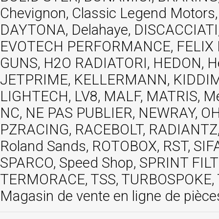
Chevignon, Classic Legend Motors
DAYTONA, Delahaye, DISCACCIATI,
EVOTECH PERFORMANCE, FELIX MOT
GUNS, H2O RADIATORI, HEDON, Hels
JETPRIME, KELLERMANN, KIDDIMO
LIGHTECH, LV8, MALF, MATRIS, M
NC, NE PAS PUBLIER, NEWRAY, OHVA
PZRACING, RACEBOLT, RADIANTZ, R
Roland Sands, ROTOBOX, RST, S
SPARCO, Speed Shop, SPRINT FIL
TERMORACE, TSS, TURBOSPOKE, TW
Magasin de vente en ligne de pièce