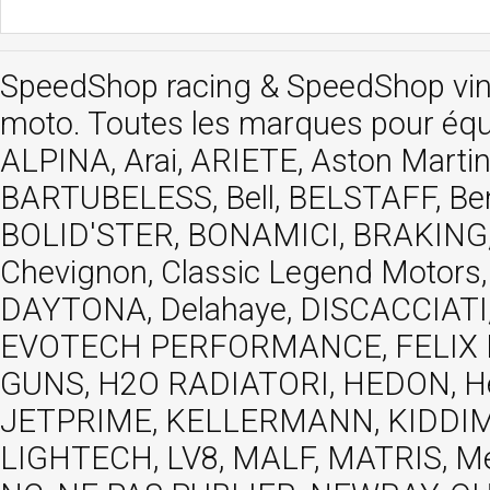
SpeedShop racing
&
SpeedShop vi
moto. Toutes les marques pour éq
ALPINA, Arai, ARIETE, Aston Mar
BARTUBELESS, Bell, BELSTAFF, Be
BOLID'STER, BONAMICI, BRAKING,
Chevignon, Classic Legend Motors
DAYTONA, Delahaye, DISCACCIATI,
EVOTECH PERFORMANCE, FELIX MOT
GUNS, H2O RADIATORI, HEDON, Hels
JETPRIME, KELLERMANN, KIDDIMO
LIGHTECH, LV8, MALF, MATRIS, M