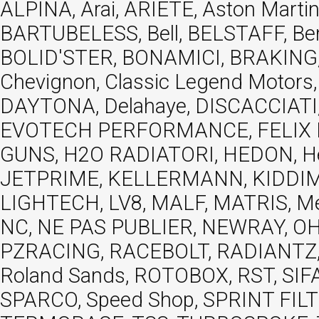
ALPINA, Arai, ARIETE, Aston Mar
BARTUBELESS, Bell, BELSTAFF, Be
BOLID'STER, BONAMICI, BRAKING,
Chevignon, Classic Legend Motors
DAYTONA, Delahaye, DISCACCIATI,
EVOTECH PERFORMANCE, FELIX MOT
GUNS, H2O RADIATORI, HEDON, Hels
JETPRIME, KELLERMANN, KIDDIMO
LIGHTECH, LV8, MALF, MATRIS, M
NC, NE PAS PUBLIER, NEWRAY, OHVA
PZRACING, RACEBOLT, RADIANTZ, R
Roland Sands, ROTOBOX, RST, S
SPARCO, Speed Shop, SPRINT FIL