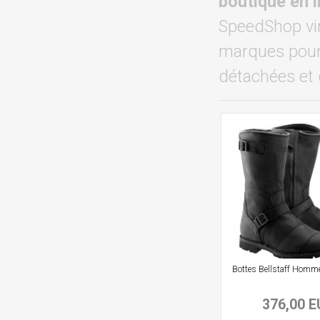
boutique en 
SpeedShop vin
marques pour 
détachées et 
Bottes Bellstaff Homm
376,00 