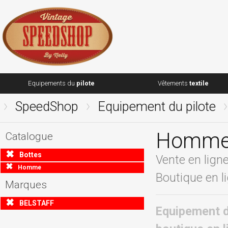
Equipements du
pilote
Vêtements
textile
SpeedShop
Equipement du pilote
Homme
Catalogue
Bottes
Vente en lig
Homme
Boutique en l
Marques
BELSTAFF
Equipement d