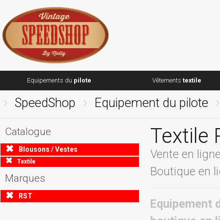
Equipements du
pilote
Vêtements
textile
SpeedShop
Equipement du pilote
Textile
Catalogue
Blousons / Vestes
Vente en lign
Textile
Boutique en l
Marques
RST
Equipement du