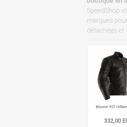
boutique en 
SpeedShop vin
marques pour 
détachées et 
Blouson RST Hillberr
332,00 