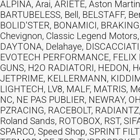
ALPINA, Arai, ARIETE, Aston Mar
BARTUBELESS, Bell, BELSTAFF, Be
BOLID'STER, BONAMICI, BRAKING,
Chevignon, Classic Legend Motors
DAYTONA, Delahaye, DISCACCIATI,
EVOTECH PERFORMANCE, FELIX MOT
GUNS, H2O RADIATORI, HEDON, Hels
JETPRIME, KELLERMANN, KIDDIMO
LIGHTECH, LV8, MALF, MATRIS, M
NC, NE PAS PUBLIER, NEWRAY, OHVA
PZRACING, RACEBOLT, RADIANTZ, R
Roland Sands, ROTOBOX, RST, S
SPARCO, Speed Shop, SPRINT FIL