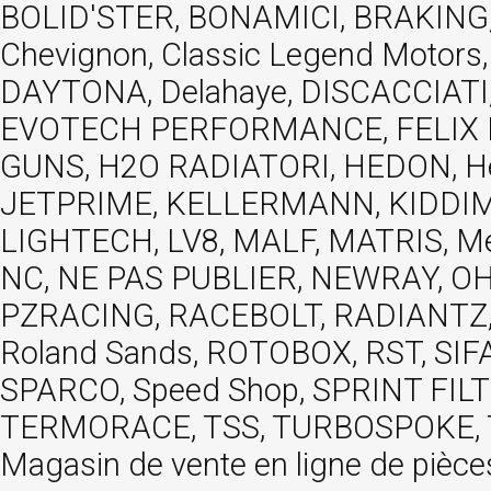
BOLID'STER, BONAMICI, BRAKING,
Chevignon, Classic Legend Motors
DAYTONA, Delahaye, DISCACCIATI,
EVOTECH PERFORMANCE, FELIX MOT
GUNS, H2O RADIATORI, HEDON, Hels
JETPRIME, KELLERMANN, KIDDIMO
LIGHTECH, LV8, MALF, MATRIS, M
NC, NE PAS PUBLIER, NEWRAY, OHVA
PZRACING, RACEBOLT, RADIANTZ, R
Roland Sands, ROTOBOX, RST, S
SPARCO, Speed Shop, SPRINT FIL
TERMORACE, TSS, TURBOSPOKE, TW
Magasin de vente en ligne de pièce